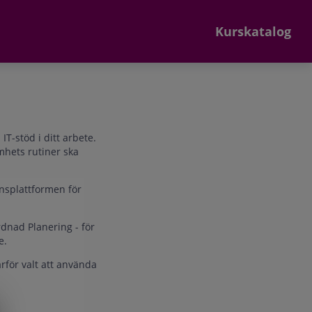
Kurskatalog
T-stöd i ditt arbete.
mhets rutiner ska
nsplattformen för
dnad Planering - för
ke.
rför valt att använda