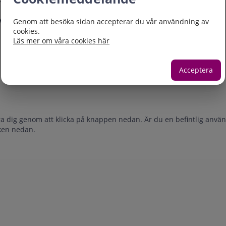
förd utskrivningsplanering.
ing Utskrivning - SPU
Genom att besöka sidan accepterar du vår användning av
cookies.
Läs mer om våra cookies här
Acceptera
ra dig genom att klicka på knappen nedan. Är du en befintlig använ
nken nedan.