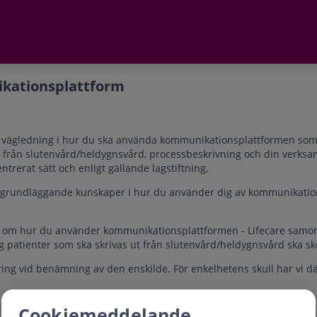
ikationsplattform
ch vägledning i hur du ska använda kommunikationsplattformen som I
g från slutenvård/heldygnsvård, processbeskrivning och din verksa
ntrerat sätt och enligt gällande lagstiftning.
ha grundläggande kunskaper i hur du använder dig av kommunikatio
p om hur du använder kommunikationsplattformen - Lifecare samor
g patienter som ska skrivas ut från slutenvård/heldygnsvård ska s
ng vid benämning av den enskilde. För enkelhetens skull har vi dä
g kring samverkan vid utskrivning och därefter delar kring hur
Cookiemeddelande